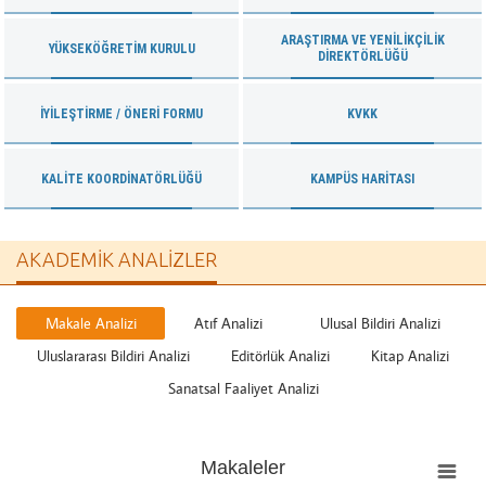
ARAŞTIRMA VE YENILIKÇILIK
YÜKSEKÖĞRETIM KURULU
DIREKTÖRLÜĞÜ
İYILEŞTIRME / ÖNERI FORMU
KVKK
KALITE KOORDINATÖRLÜĞÜ
KAMPÜS HARITASI
AKADEMIK ANALIZLER
Makale Analizi
Atıf Analizi
Ulusal Bildiri Analizi
Uluslararası Bildiri Analizi
Editörlük Analizi
Kitap Analizi
Sanatsal Faaliyet Analizi
Makaleler
Makaleler
Bar chart with 4 data series.