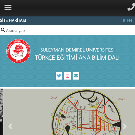
ANA SAYFA
KURUMSAL
SİTE HARİTASI
TR
EN
PERSONEL
LİSANSÜSTÜ
SÜLEYMAN DEMIREL ÜNIVERSITESI
İLETIŞIM
TÜRKÇE EĞITIMI ANA BILIM DALI
Önceki
Sonra