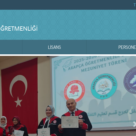
T
ÖĞRETMENLIĞI
LİSANS
PERSONE