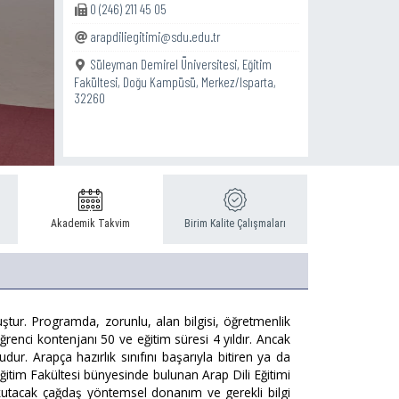
0 (246) 211 45 05
arapdiliegitimi@sdu.edu.tr
Süleyman Demirel Üniversitesi, Eğitim
Fakültesi, Doğu Kampüsü, Merkez/Isparta,
32260
Akademik Takvim
Birim Kalite Çalışmaları
ştur. Programda, zorunlu, alan bilgisi, öğretmenlik
ğrenci kontenjanı 50 ve eğitim süresi 4 yıldır. Ancak
ur. Arapça hazırlık sınıfını başarıyla bitiren ya da
ğitim Fakültesi bünyesinde bulunan Arap Dili Eğitimi
okutacak çağdaş yöntemsel donanım ve gerekli bilgi