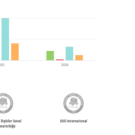
025
2026
 İlişkiler Genel
SDÜ International
inatörlüğü