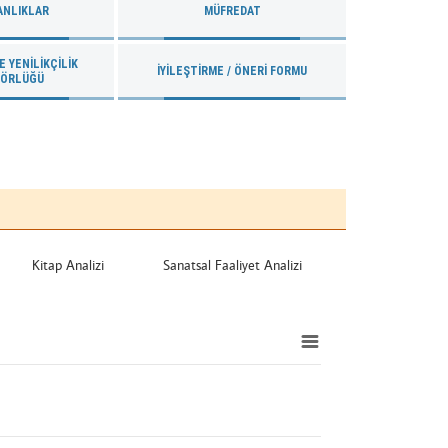
ANLIKLAR
MÜFREDAT
 YENILIKÇILIK
İYILEŞTIRME / ÖNERI FORMU
TÖRLÜĞÜ
Kitap Analizi
Sanatsal Faaliyet Analizi