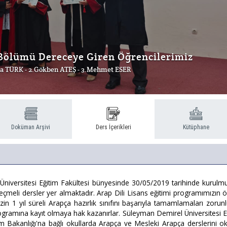
Bölümü Dereceye Giren Öğrencilerimiz
a TÜRK - 2.Gökben ATEŞ - 3.Mehmet ESER
Doküman Arşivi
Ders İçerikleri
Kütüphane
Üniversitesi Eğitim Fakültesi bünyesinde 30/05/2019 tarihinde kurulmu
eçmeli dersler yer almaktadır. Arap Dili Lisans eğitimi programımızın ö
1 yıl süreli Arapça hazırlık sınıfını başarıyla tamamlamaları zorunlud
 programına kayıt olmaya hak kazanırlar. Süleyman Demirel Üniversitesi E
im Bakanlığı'na bağlı okullarda Arapça ve Mesleki Arapça derslerini 