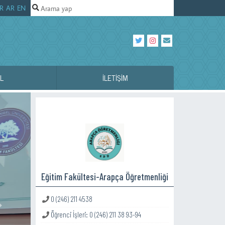
R
AR
EN
L
İLETIŞIM
Eğitim Fakültesi-Arapça Öğretmenliği
0 (246) 211 4538
Sonraki
Öğrenci İşleri: 0 (246) 211 38 93-94