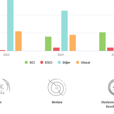
2023
2024
2
SCI
ESCI
Diğer
Ulusal
bi
Mevlana
Uluslarası
Koord