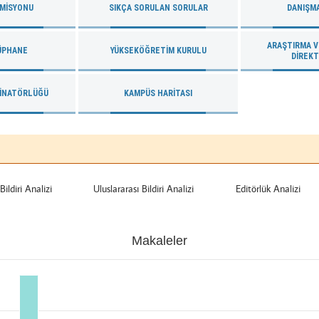
OMISYONU
SIKÇA SORULAN SORULAR
DANIŞM
ARAŞTIRMA VE
ÜPHANE
YÜKSEKÖĞRETİM KURULU
DIREK
DINATÖRLÜĞÜ
KAMPÜS HARITASI
Bildiri Analizi
Uluslararası Bildiri Analizi
Editörlük Analizi
Makaleler