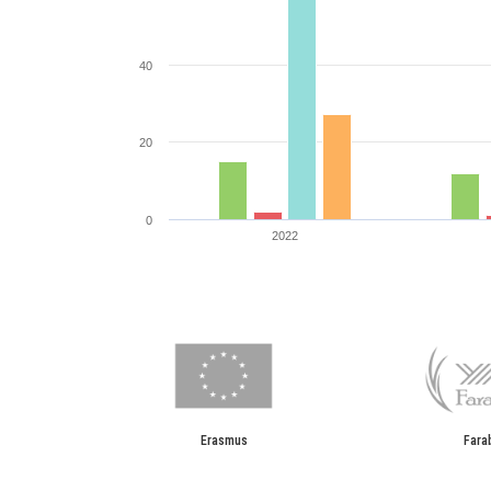
40
20
0
2022
End of interactive chart.
Erasmus
Fara