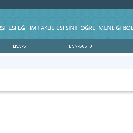
ITESI EĞITIM FAKÜLTESI SINIF ÖĞRETMENLIĞI B
LİSANS
LİSANSÜSTÜ