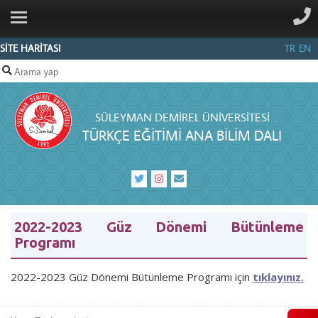
ANA SAYFA
KURUMSAL
SİTE HARİTASI
TR
EN
PERSONEL
LİSANSÜSTÜ
SÜLEYMAN DEMIREL ÜNIVERSITESI
İLETIŞIM
TÜRKÇE EĞITIMI ANA BILIM DALI
2022-2023 Güz Dönemi Bütünleme
Programı
2022-2023 Güz Dönemi Bütünleme Programı için
tıklayınız.