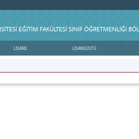
ITESI EĞITIM FAKÜLTESI SINIF ÖĞRETMENLIĞI B
LİSANS
LİSANSÜSTÜ