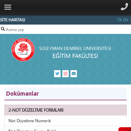
ANA SAYFA
KURUMSAL
SİTE HARİTASI
TR
EN
BÖLÜMLER
PERSONEL
SÜLEYMAN DEMIREL ÜNIVERSITESI
İLETIŞIM
EĞITIM FAKÜLTESI
Dokümanlar
2-NOT DÜZELTME FORMLARI
Not Düzeltme Numerik