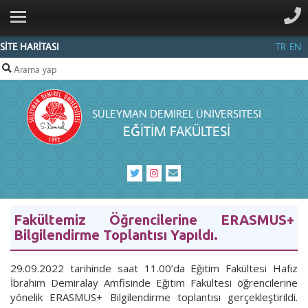
ANA SAYFA
KURUMSAL
SİTE HARİTASI
TR
EN
BÖLÜMLER
PERSONEL
SÜLEYMAN DEMIREL ÜNIVERSITESI
İLETIŞIM
EĞITIM FAKÜLTESI
Fakültemiz Öğrencilerine ERASMUS+
Bilgilendirme Toplantısı Yapıldı.
29.09.2022 tarihinde saat 11.00’da Eğitim Fakültesi Hafız
İbrahim Demiralay Amfisinde Eğitim Fakültesi öğrencilerine
yönelik ERASMUS+ Bilgilendirme toplantısı gerçekleştirildi.