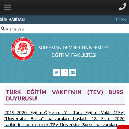
ANA SAYFA
KURUMSAL
SİTE HARİTASI
TR
EN
BÖLÜMLER
PERSONEL
SÜLEYMAN DEMIREL ÜNIVERSITESI
İLETIŞIM
EĞITIM FAKÜLTESI
TÜRK EĞİTİM VAKFI'NIN (TEV) BURS
DUYURUSU!
2019-2020 Eğitim-Öğretim Yılı Türk Eğitim Vakfı (TEV)
“Üniversite Bursu” başvuruları başladı. 18 Ekim 2020
tarihinde sona erecek TEV Üniversite Bursu başvuruları için