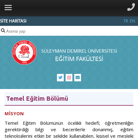
ANA SAYFA
KURUMSAL
SİTE HARİTASI
TR
EN
BÖLÜMLER
PERSONEL
SÜLEYMAN DEMIREL ÜNIVERSITESI
İLETIŞIM
EĞITIM FAKÜLTESI
Temel Eğitim Bölümü
MİSYON
Temel Eğitim Bölümünün öcelikli hedefi; öğretmenliğin
gerektirdiği bilgi ve becerilerle donanmış, eğitim
teknolojilerini etkin bir şekilde kullanabilen, kişisel ve mesleki