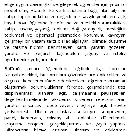
etiğe uygun davranışlar sergileyerek öğrenciler için iyi bir rol
model olan, Atatürk İlke ve İnkılâplarına bağlı, alan bilgisine
sahip, toplumun kültür ve değerlerine saygılı, yeniliklere açık,
hayat boyu öğrenme felsefesine ve mesleki sorumluluklara
sahip, insana, yaşadığı topluma, doğaya duyarlı, mesleğinin
toplumsal ve eğitimsel gelişmedeki konumunu kavrayan,
gelişmeyi bir yaşam tarzı olarak algılayan, bilimsel düşünme
ve çalışma biçimini benimseyen, kamu yararını gözeten,
yaratıcı ve eleştirel düşünebilen
çağdaş ve nitelikli
öğretmenler yetiştirmektir.
Bölümün amacı; öğrencilerin eğitimle ilgili sorunları
tartışabilecekleri, bu sorunlara çözümler üretebilecekleri ve
özgürce kendilerini ifade edebilecekleri öğrenme ortamları
oluşturmak, sorumluluklarının farkında, çalışmalarında titiz,
disiplinlerarası alanlara açık, çalışmalarını paylaşabilen,
değerlendirmelerinde akademik kriterleri referans alan,
yaratıcı düşünceyi destekleyen, eleştiriye açık bireyler
yetiştirmektir. Ulusal ve uluslararası kongre, sempozyum,
panel, konferans, çalıştay vb. toplantılar düzenlemek,
araştırma projeleri gerçekleştirmek ve yayın yapmak.
Öğrencilerin bilgiye erişimini, iletişim ve etkileşimini