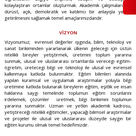
kolaylaştıran ortamlar oluşturmak. Akademik çalışmalarında
dürüst, açık, demokratik ve katılımcı bir anlayışla yerine
getirilmesini sağlamak temel amaçlarımızdandır.
VİZYON
Vizyonumuz; evrensel değerler ışıgında, bilim, teknoloji ve
sanat birikiminden yararlanarak ülkenin gelecegi için üstün
nitelikli bireyler yetiştirmek, üretimini toplum yararına
sunmak,
ulusal ve uluslararası ortamlarda verecegi egitim-
ögretim, üretecegi bilgi ve teknoloji ile ulusal ve evrensel
kalkınmaya katkıda bulunmaktır.
Eğitim bilimleri alanında
yapılan kuramsal ve uygulamalı araştırmalar yoluyla bilgi
üretimine katkıda bulunarak bireylerin eğitim, eşitlik ve insan
haklarına saygı temelinde toplumun eğitim sorunlarını
irdelemek, çözümler üretmek, bilgi birikimini toplumun
yararına sunmaktır.
Uzman ve yetkin akademik kadrosu,
yetiştireceği nitelikli eğitimciler, yapacağı bilimsel araştırmalar
ve projeler ile ulusal ve uluslararası düzeyde saygın bir
eğitim kurumu olmak temel hedefimizdir.